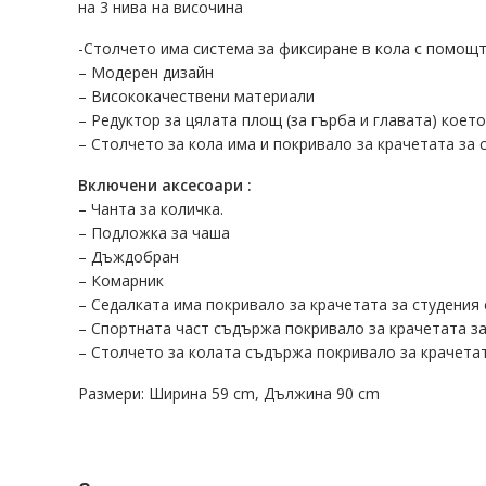
на 3 нива на височина
-Столчето има система за фиксиране в кола с помощт
– Модерен дизайн
– Висококачествени материали
– Редуктор за цялата площ (за гърба и главата) коет
– Столчето за кола има и покривало за крачетата за 
Включени аксесоари :
– Чанта за количка.
– Подложка за чаша
– Дъждобран
– Комарник
– Седалката има покривало за крачетата за студения
– Спортната част съдържа покривало за крачетата за
– Столчето за колата съдържа покривало за крачетат
Размери: Ширина 59 cm, Дължина 90 cm