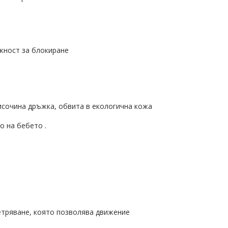
жност за блокиране
височина дръжка, обвита в екологична кожа
о на бебето .
етряване, която позволява движение