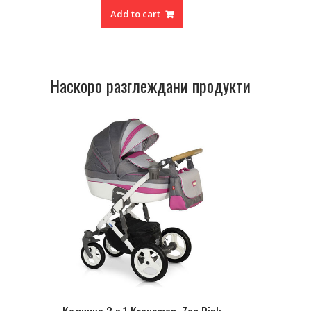
was:
is:
Add to cart
лв.1,273.00.
лв.797.00.
Наскоро разглеждани продукти