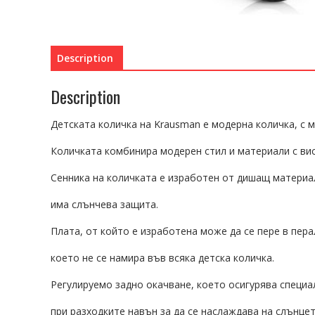
Description
Description
Детската количка на Krausman е модерна количка, с м
Количката комбинира модерен стил и материали с вис
Сенника на количката е изработен от дишащ материа
има слънчева защита.
Плата, от който е изработена може да се пере в пера
което не се намира във всяка детска количка.
Регулируемо задно окачване, което осигурява специа
при разходките навън за да се наслаждава на слънцет