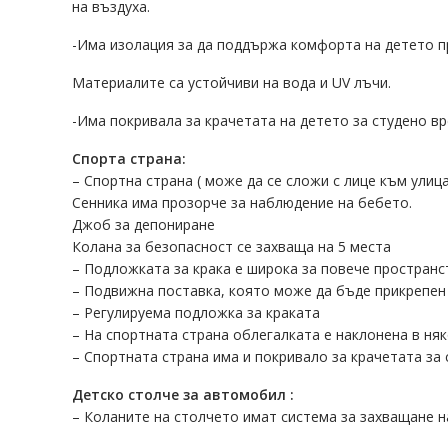
на въздуха.
-Има изолация за да поддържа комфорта на детето пр
Материалите са устойчиви на вода и UV лъчи.
-Има покривала за крачетата на детето за студено в
Спорта страна:
– Спортна страна ( може да се сложи с лице към улица
Сенника има прозорче за наблюдение на бебето.
Джоб за депониране
Колана за безопасност се захваща на 5 места
– Подложката за крака е широка за повече пространс
– Подвижна поставка, която може да бъде прикрепен 
– Регулируема подложка за краката
– На спортната страна облегалката е наклонена в ня
– Спортната страна има и покривало за крачетата за 
Детско столче за автомобил :
– Коланите на столчето имат система за захващане на