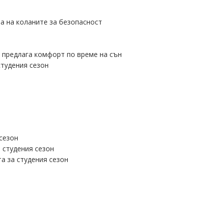
а на коланите за безопасност
о предлага комфорт по време на сън
студения сезон
 сезон
 студения сезон
а за студения сезон