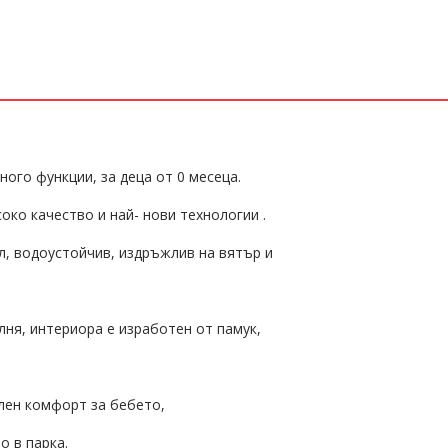
ного функции, за деца от 0 месеца.
око качество и най- нови технологии .
л, водоустойчив, издръжлив на вятър и
лня, интериора е изработен от памук,
лен комфорт за бебето,
о в парка.