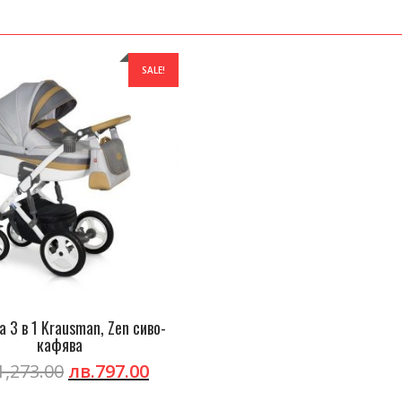
SALE!
 3 в 1 Krausman, Zen сиво-
кафява
Original
Current
1,273.00
лв.
797.00
price
price