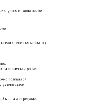
и студено и топло време.
реме
та или с лице към майката )
тво.
към различни играчки.
колко позиции 0+
студения сезон
 3 места и се регулира