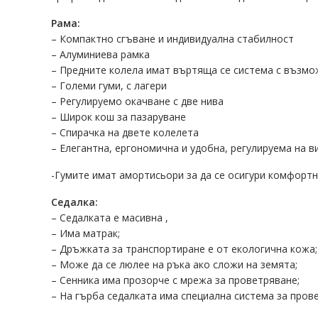
Рама:
– Компактно сгъване и индивидуална стабилност
– Алуминиева рамка
– Предните колела имат въртяща се система с възмо
– Големи гуми, с лагери
– Регулируемо окачване с две нива
– Широк кош за пазаруване
– Спирачка на двете колелета
– Елегантна, ергономична и удобна, регулируема на 
-Гумите имат амортисьори за да се осигури комфортн
Седалка:
– Седалката е масивна ,
– Има матрак;
– Дръжката за транспортиране е от екологична кожа;
– Може да се люлее на ръка ако сложи на земята;
– Сенника има прозорче с мрежа за проветряване;
– На гърба седалката има специална система за пров