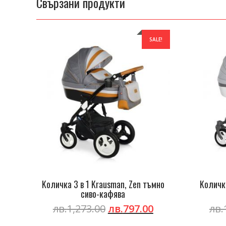
Свързани продукти
SALE!
Kоличка 3 в 1 Krausman, Zen тъмно
Kоличка
сиво-кафява
Original
Current
лв.
1,273.00
лв.
797.00
лв.
price
price