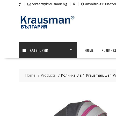
Skip
contact@krausman.bg
Дизайнът и цвето
to
content
KАТЕГОРИИ
HOME
КОЛИЧКИ
Home
Products
Kоличка 3 в 1 Krausman, Zen Pi