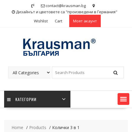
Skip
contact@krausman.bg
to
Дизайнът и цветовете са "произведени в Германия"
content
Wishlist
Cart
Моят акаунт
KАТЕГОРИИ
Home
Products
Колички 3 в 1