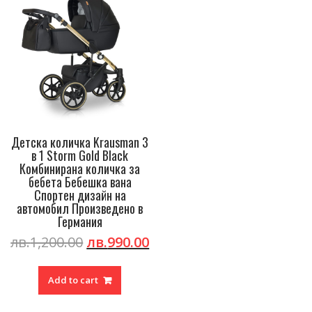
Детска количка Krausman 3
в 1 Storm Gold Black
Комбинирана количка за
бебета Бебешка вана
Спортен дизайн на
автомобил Произведено в
Германия
Original
Current
лв.
1,200.00
лв.
990.00
price
price
was:
is:
Add to cart
лв.1,200.00.
лв.990.00.