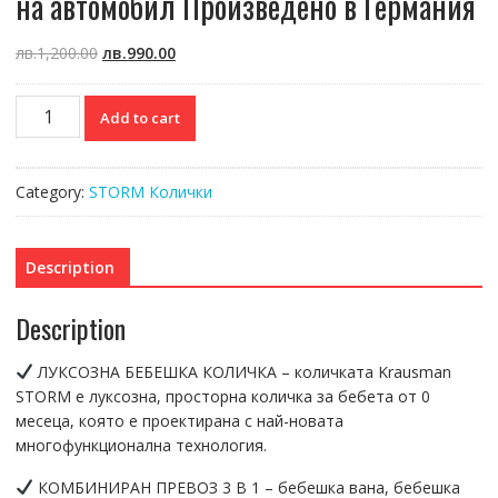
на автомобил Произведено в Германия
Original
Current
лв.
1,200.00
лв.
990.00
price
price
was:
is:
Детска
Add to cart
лв.1,200.00.
лв.990.00.
количка
Krausman
3
Category:
STORM Колички
в
1
Storm
Description
Gold
Black
Description
Комбинирана
количка
ЛУКСОЗНА БЕБЕШКА КОЛИЧКА – количката Krausman
за
STORM е луксозна, просторна количка за бебета от 0
бебета
месеца, която е проектирана с най-новата
Бебешка
многофункционална технология.
вана
Спортен
КОМБИНИРАН ПРЕВОЗ 3 В 1 – бебешка вана, бебешка
дизайн