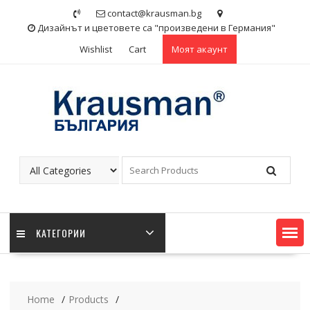
Skip
contact@krausman.bg
to
Дизайнът и цветовете са "произведени в Германия"
content
Wishlist
Cart
Моят акаунт
KАТЕГОРИИ
Home
Products