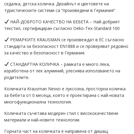
седалка, детска количка. Дизайнът и цветовете на
на
туристическите системи са “произведени в Германия”
автомобил
Произведено
НАЙ-ДОБРОТО КАЧЕСТВО НА БЕБЕТА – Най-добрият
в
текстил, сертифициран съгласно Oeko-Tex-Standard 100
Германия
quantity
РЕМАРКИТЕ KRAUSMAN се произвеждат в ЕС съгласно
стандарта за безопасност EN1888 и се проверяват редовно
за качество и безопасност в Германия.
СТАНДАРТНА КОЛИЧКА – рамката е много лека,
изработена от лек алуминий, улеснява използването на
родителите.
Количката Krausman Nexxo е луксозна, просторна количка
за бебета от 0 месеца, която е проектирана с най-новата
многофункционална технология.
Количката съчетава модерен стил с висококачествени
материали и най-новите технологии.
Горната част на количката е направена от дишащ