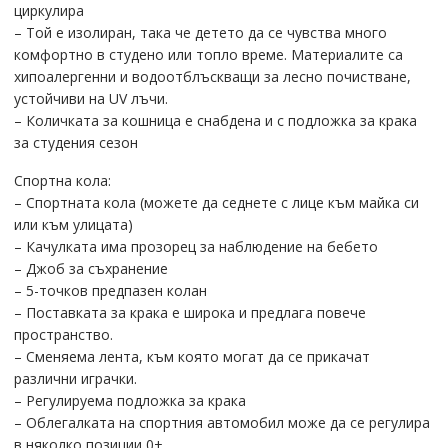
циркулира
– Той е изолиран, така че детето да се чувства много
комфортно в студено или топло време. Материалите са
хипоалергенни и водоотблъскващи за лесно почистване,
устойчиви на UV лъчи.
– Количката за кошница е снабдена и с подложка за крака
за студения сезон
Спортна кола:
– Спортната кола (можете да седнете с лице към майка си
или към улицата)
– Качулката има прозорец за наблюдение на бебето
– Джоб за съхранение
– 5-точков предпазен колан
– Поставката за крака е широка и предлага повече
пространство.
– Сменяема лента, към която могат да се прикачат
различни играчки.
– Регулируема подложка за крака
– Облегалката на спортния автомобил може да се регулира
в няколко позиции 0+