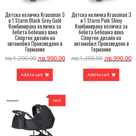
Детска количка Krausman 3
Детска количка Krausman 3
в 1 Storm Black Grey Gold
в 1 Storm Pink Shiny
Комбинирана количка за
Комбинирана количка за
бебета Бебешка вана
бебета Бебешка вана
Спортен дизайн на
Спортен дизайн на
автомобил Произведено в
автомобил Произведено в
Германия
Германия
Original
Current
Original
C
лв.
1,200.00
лв.
990.00
лв.
1,200.00
лв.
990.00
price
price
price
p
was:
is:
was:
is
Add to cart
Add to cart
лв.1,200.00.
лв.990.00.
лв.1,200.00
л
SALE!