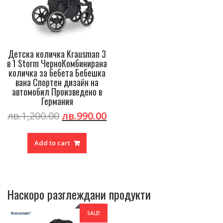
Детска количка Krausman 3
в 1 Storm ЧерноКомбинирана
количка за бебета Бебешка
вана Спортен дизайн на
автомобил Произведено в
Германия
Original
Current
лв.
1,200.00
лв.
990.00
price
price
was:
is:
Add to cart
лв.1,200.00.
лв.990.00.
Наскоро разглеждани продукти
SALE!