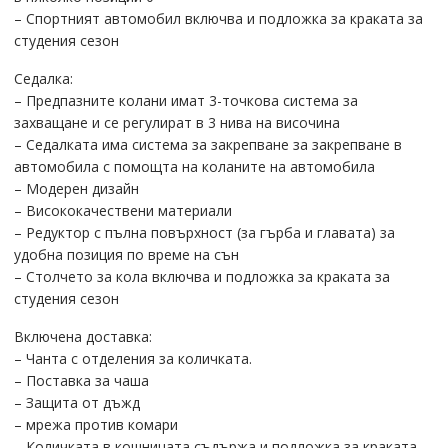
– Спортният автомобил включва и подложка за краката за
студения сезон
Седалка:
– Предпазните колани имат 3-точкова система за
захващане и се регулират в 3 нива на височина
– Седалката има система за закрепване за закрепване в
автомобила с помощта на коланите на автомобила
– Модерен дизайн
– Висококачествени материали
– Редуктор с пълна повърхност (за гърба и главата) за
удобна позиция по време на сън
– Столчето за кола включва и подложка за краката за
студения сезон
Включена доставка:
– Чанта с отделения за количката.
– Поставка за чаша
– Защита от дъжд
– мрежа против комари
– Количката в кошницата съдържа и подложка за краката