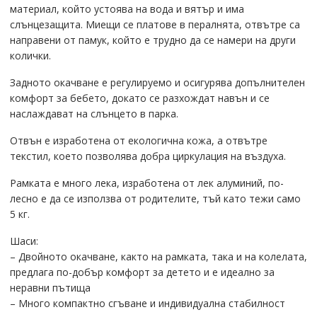
материал, който устоява на вода и вятър и има
слънцезащита. Миещи се платове в пералнята, отвътре са
направени от памук, който е трудно да се намери на други
колички.
Задното окачване е регулируемо и осигурява допълнителен
комфорт за бебето, докато се разхождат навън и се
наслаждават на слънцето в парка.
Отвън е изработена от екологична кожа, а отвътре
текстил, което позволява добра циркулация на въздуха.
Рамката е много лека, изработена от лек алуминий, по-
лесно е да се използва от родителите, тъй като тежи само
5 кг.
Шаси:
– Двойното окачване, както на рамката, така и на колелата,
предлага по-добър комфорт за детето и е идеално за
неравни пътища
– Много компактно сгъване и индивидуална стабилност