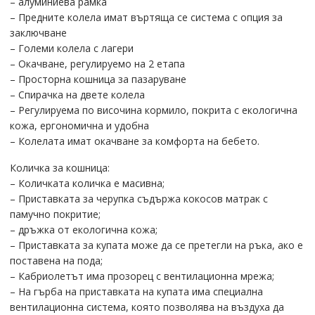
– алуминиева рамка
– Предните колела имат въртяща се система с опция за
заключване
– Големи колела с лагери
– Окачване, регулируемо на 2 етапа
– Просторна кошница за пазаруване
– Спирачка на двете колела
– Регулируема по височина кормило, покрита с екологична
кожа, ергономична и удобна
– Колелата имат окачване за комфорта на бебето.
Количка за кошница:
– Количката количка е масивна;
– Приставката за черупка съдържа кокосов матрак с
памучно покритие;
– дръжка от екологична кожа;
– Приставката за купата може да се претегли на ръка, ако е
поставена на пода;
– Кабриолетът има прозорец с вентилационна мрежа;
– На гърба на приставката на купата има специална
вентилационна система, която позволява на въздуха да