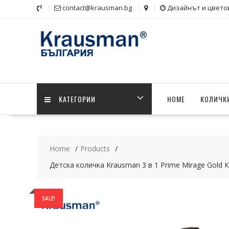
Skip
contact@krausman.bg
Дизайнът и цвето
to
content
KАТЕГОРИИ
HOME
КОЛИЧКИ
Home
Products
Детска количка Krausman 3 в 1 Prime Mirage Gol
SALE!