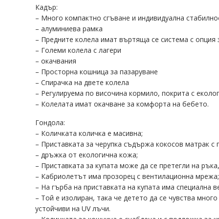
Кадър:
– Много компактно сгъване и индивидуална стабилно
– алуминиева рамка
– Предните колела имат въртяща се система с опция 
– Големи колела с лагери
– окачвания
– Просторна кошница за пазаруване
– Спирачка на двете колела
– Регулируема по височина кормило, покрита с еколо
– Колелата имат окачване за комфорта на бебето.
Гондола:
– Количката количка е масивна;
– Приставката за черупка съдържа кокосов матрак с 
– дръжка от екологична кожа;
– Приставката за купата може да се претегли на ръка,
– Кабриолетът има прозорец с вентилационна мрежа;
– На гърба на приставката на купата има специална 
– Той е изолиран, така че детето да се чувства мно
устойчиви на UV лъчи.