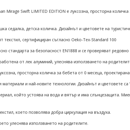
irage Swift LIMITED EDITION е луксозна, просторна количка з
 седалка, детска количка. Дизайнът и цветовете на туристиче
текстил, сертифициран съгласно Oeko-Tex-Standard 100
 стандарта за безопасност EN1888 и се проверяват редовно з
ботена от лек алуминий, улеснява използването на родителит
луксозна, просторна количка за бебета от 0 месеца, проектиран
 материали и най-новите технологии. Дизайнът и цветовете са 
ериал, който устоява на вода и вятър и има слънцезащита. Мие
екстил, което позволява добра циркулация на въздуха.
което улеснява използването на родителите.