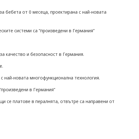
а бебета от 0 месеца, проектирана с най-новата
ските системи са “произведени в Германия”
а качество и безопасност в Германия.
е.
а с най-новата многофункционална технология.
“произведени в Германия”
щи се платове в пералнята, отвътре са направени от