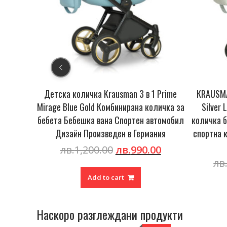
usman 3 в 1 Prime
КRAUSMAN количка 3 в 1 Mirage Swift
бинирана количка за
Silver LIMITED EDITION комбинирана
 Спортен автомобил
количка бебешка седалка бебешка баня
ен в Германия
спортна количка дизайн, произведена в
Германия
Original
Current
лв.
990.00
price
price
Original
Curre
лв.
1,200.00
лв.
990.00
was:
is:
price
price
art
лв.1,200.00.
лв.990.00.
was:
is:
Add to cart
лв.1,200.00.
лв.990
Наскоро разглеждани продукти