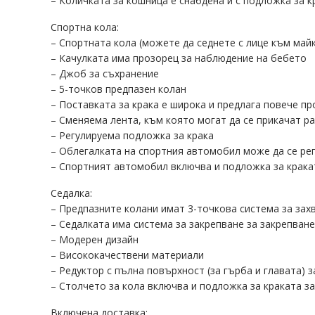
– Количката за кошница е снабдена и с подложка за к
Спортна кола:
– Спортната кола (можете да седнете с лице към майк
– Качулката има прозорец за наблюдение на бебето
– Джоб за съхранение
– 5-точков предпазен колан
– Поставката за крака е широка и предлага повече пр
– Сменяема лента, към която могат да се прикачат ра
– Регулируема подложка за крака
– Облегалката на спортния автомобил може да се рег
– Спортният автомобил включва и подложка за кракат
Седалка:
– Предпазните колани имат 3-точкова система за захв
– Седалката има система за закрепване за закрепва
– Модерен дизайн
– Висококачествени материали
– Редуктор с пълна повърхност (за гърба и главата) 
– Столчето за кола включва и подложка за краката за
Включена доставка: