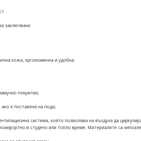
ст
за заключване
гична кожа, ергономична и удобна
памучно покритие;
 ако е поставена на пода;
вентилационна система, която позволява на въздуха да циркулир
го комфортно в студено или топло време. Материалите са хипоа