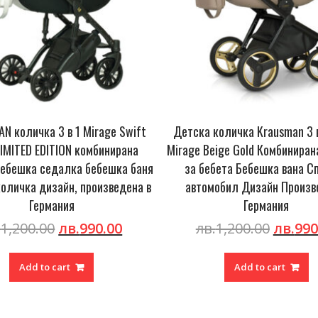
Детска количка Krausman 3 в 1 Prime
КRAUSMAN количка 
Mirage Beige Gold Комбинирана количка
Beige LIMITED ED
за бебета Бебешка вана Спортен
количка бебешка с
автомобил Дизайн Произведен в
спортна количка ди
Германия
Гер
nt
Original
Current
лв.
1,200.00
лв.
990.00
лв.
1,200.0
price
price
was:
is:
Add to cart
Add to
.00.
лв.1,200.00.
лв.990.00.