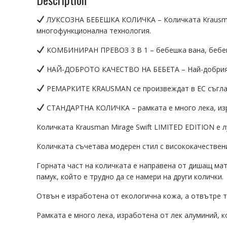
ЛУКСОЗНА БЕБЕШКА КОЛИЧКА – Количката Krausman M
многофункционална технология.
КОМБИНИРАН ПРЕВОЗ 3 В 1 – бебешка вана, бебешка
НАЙ-ДОБРОТО КАЧЕСТВО НА БЕБЕТА – Най-добрият 
РЕМАРКИТЕ KRAUSMAN се произвеждат в ЕС съгласно
СТАНДАРТНА КОЛИЧКА – рамката е много лека, изра
Количката Krausman Mirage Swift LIMITED EDITION е 
Количката съчетава модерен стил с висококачествени
Горната част на количката е направена от дишащ мат
памук, който е трудно да се намери на други колички.
Отвън е изработена от екологична кожа, а отвътре т
Рамката е много лека, изработена от лек алуминий, 