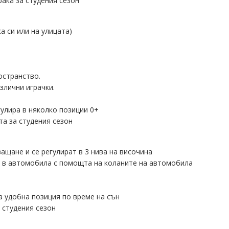
рака за студения сезон
а си или на улицата)
остранство.
злични играчки.
улира в няколко позиции 0+
а за студения сезон
ащане и се регулират в 3 нива на височина
не в автомобила с помощта на коланите на автомобила
за удобна позиция по време на сън
 студения сезон