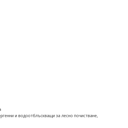
а
лергенни и водоотблъскващи за лесно почистване,