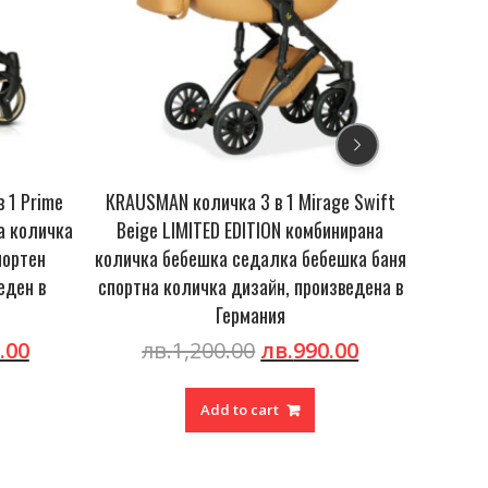
3 в 1 Mirage Swift
КRAUSMAN количка 3 в 1 Swift Summer
ITION комбинирана
LIMITED EDITION комбинирана количка
едалка бебешка баня
бебешка седалка бебешка баня спортна
зайн, произведена в
количка дизайн, произведена в Германи
мания
Original
Curr
лв.
1,200.00
лв.
990.00
price
pric
Original
Current
0
лв.
990.00
was:
is:
price
price
Add to cart
лв.1,200.00.
лв.9
was:
is:
 cart
лв.1,200.00.
лв.990.00.